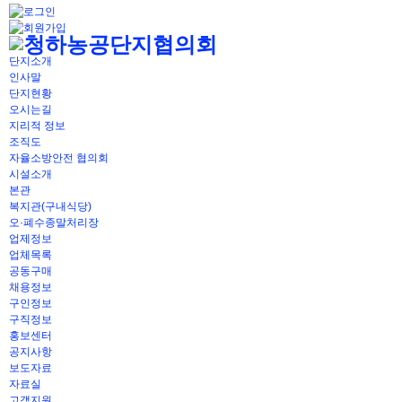
단지소개
인사말
단지현황
오시는길
지리적 정보
조직도
자율소방안전 협의회
시설소개
본관
복지관(구내식당)
오·폐수종말처리장
업제정보
업체목록
공동구매
채용정보
구인정보
구직정보
홍보센터
공지사항
보도자료
자료실
고객지원