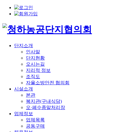
단지소개
인사말
단지현황
오시는길
지리적 정보
조직도
자율소방안전 협의회
시설소개
본관
복지관(구내식당)
오·폐수종말처리장
업제정보
업체목록
공동구매