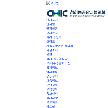
단지소개
인사말
단지현황
오시는길
지리적 정보
조직도
자율소방안전 협의회
시설소개
본관
복지관(구내식당)
오·폐수종말처리장
업제정보
업체목록
공동구매
채용정보
구인정보
구직정보
홍보센터
공지사항
보도자료
자료실