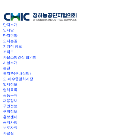
단지소개
인사말
단지현황
오시는길
지리적 정보
조직도
자율소방안전 협의회
시설소개
본관
복지관(구내식당)
오·폐수종말처리장
업제정보
업체목록
공동구매
채용정보
구인정보
구직정보
홍보센터
공지사항
보도자료
자료실