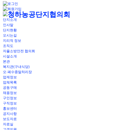
단지소개
인사말
단지현황
오시는길
지리적 정보
조직도
자율소방안전 협의회
시설소개
본관
복지관(구내식당)
오·폐수종말처리장
업제정보
업체목록
공동구매
채용정보
구인정보
구직정보
홍보센터
공지사항
보도자료
자료실
고객지원