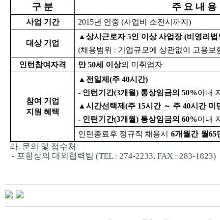
구 분
주 요 내 용
사업 기간
2015년 연중 (사업비 소진시까지)
▲상시근로자 5인 이상 사업장 (비영리법인
대상 기업
(채용범위 : 기업규모에 상관없이 고용보
인턴참여자격
만 50세 이상
의 미취업자
▲전일제(주 40시간)
- 인턴기간(3개월) 통상임금의 50%
이내 지
참여 기업
▲시간선택제(주 15시간 ～ 주 40시간 미
지원 혜택
- 인턴기간(3개월) 통상임금의 60%
이내 지
인턴종료후 정규직 채용시
6개월간
월65
라. 문의 및 접수처
- 포항상의 대외협력팀 (TEL : 274-2233, FAX : 283-1823)