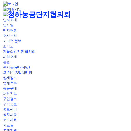
단지소개
인사말
단지현황
오시는길
지리적 정보
조직도
자율소방안전 협의회
시설소개
본관
복지관(구내식당)
오·폐수종말처리장
업제정보
업체목록
공동구매
채용정보
구인정보
구직정보
홍보센터
공지사항
보도자료
자료실
고객지원