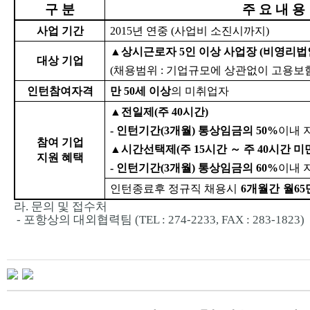
구 분
주 요 내 용
사업 기간
2015년 연중 (사업비 소진시까지)
▲상시근로자 5인 이상 사업장 (비영리법인
대상 기업
(채용범위 : 기업규모에 상관없이 고용보
인턴참여자격
만 50세 이상
의 미취업자
▲전일제(주 40시간)
- 인턴기간(3개월) 통상임금의 50%
이내 지
참여 기업
▲시간선택제(주 15시간 ～ 주 40시간 미
지원 혜택
- 인턴기간(3개월) 통상임금의 60%
이내 지
인턴종료후 정규직 채용시
6개월간
월65
라. 문의 및 접수처
- 포항상의 대외협력팀 (TEL : 274-2233, FAX : 283-1823)