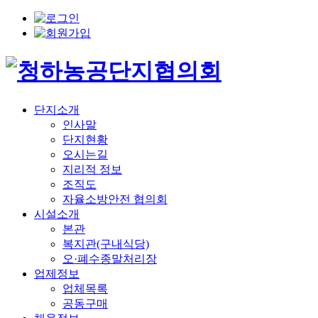
단지소개
인사말
단지현황
오시는길
지리적 정보
조직도
자율소방안전 협의회
시설소개
본관
복지관(구내식당)
오·폐수종말처리장
업제정보
업체목록
공동구매