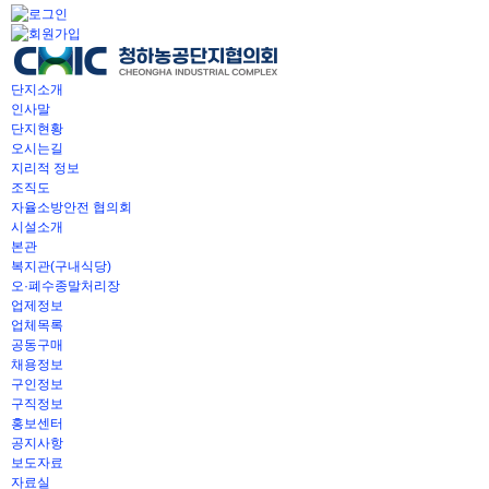
단지소개
인사말
단지현황
오시는길
지리적 정보
조직도
자율소방안전 협의회
시설소개
본관
복지관(구내식당)
오·폐수종말처리장
업제정보
업체목록
공동구매
채용정보
구인정보
구직정보
홍보센터
공지사항
보도자료
자료실