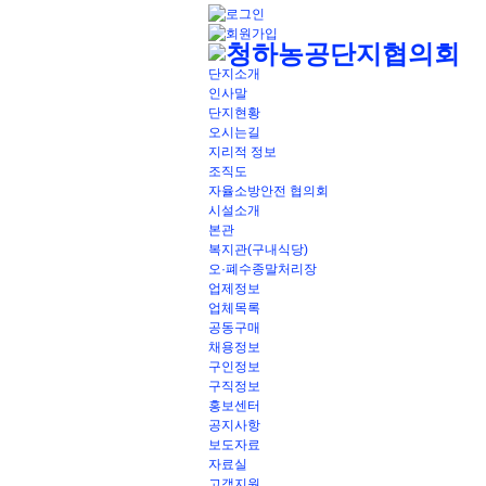
단지소개
인사말
단지현황
오시는길
지리적 정보
조직도
자율소방안전 협의회
시설소개
본관
복지관(구내식당)
오·폐수종말처리장
업제정보
업체목록
공동구매
채용정보
구인정보
구직정보
홍보센터
공지사항
보도자료
자료실
고객지원