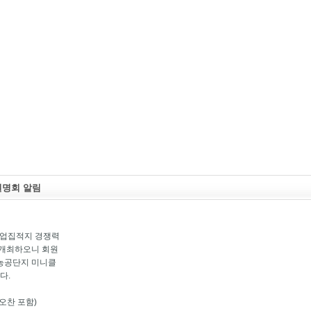
설명회 알림
산업집적지 경쟁력
 개최하오니 회원
농공단지 미니클
다.
0 (오찬 포함)