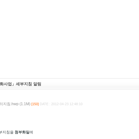
강화사업」세부지침 알림
침.hwp (1.1M)
[150]
DATE : 2012-04-23 12:48:10
세부지침을
첨부화일
에