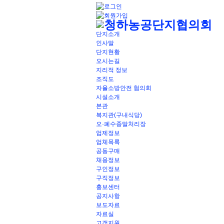
단지소개
인사말
단지현황
오시는길
지리적 정보
조직도
자율소방안전 협의회
시설소개
본관
복지관(구내식당)
오·폐수종말처리장
업제정보
업체목록
공동구매
채용정보
구인정보
구직정보
홍보센터
공지사항
보도자료
자료실
고객지원