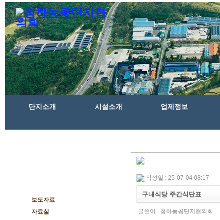
단지소개
시설소개
업제정보
작성일 : 25-07-04 08:17
공지사항
구내식당 주간식단표
보도자료
글쓴이 :
청하농공단지협의회
자료실