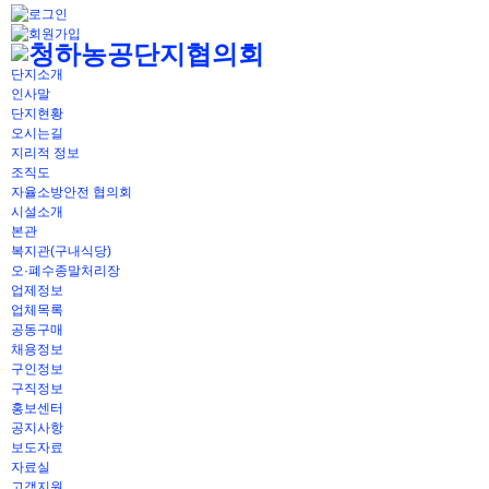
단지소개
인사말
단지현황
오시는길
지리적 정보
조직도
자율소방안전 협의회
시설소개
본관
복지관(구내식당)
오·폐수종말처리장
업제정보
업체목록
공동구매
채용정보
구인정보
구직정보
홍보센터
공지사항
보도자료
자료실
고객지원