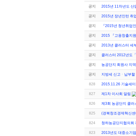
공지
2015년 11차년도
공지
2015년 장년인턴 취
공지
『2015년 청년취
공지
2015 『고용창출지
공지
2013년 클러스터 
공지
클러스터 2012년
공지
농공단지 회원사 지역
공지
지방세 신고ㆍ납부할 
828
2015.11.26 기술세
827
제1차 이사회 알림
826
제3회 농공단지 클러
825
(경북창조경제혁신센
824
청하농공단지협의회 
823
2013년도 대중소