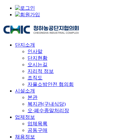
단지소개
인사말
단지현황
오시는길
지리적 정보
조직도
자율소방안전 협의회
시설소개
본관
복지관(구내식당)
오·폐수종말처리장
업제정보
업체목록
공동구매
채용정보