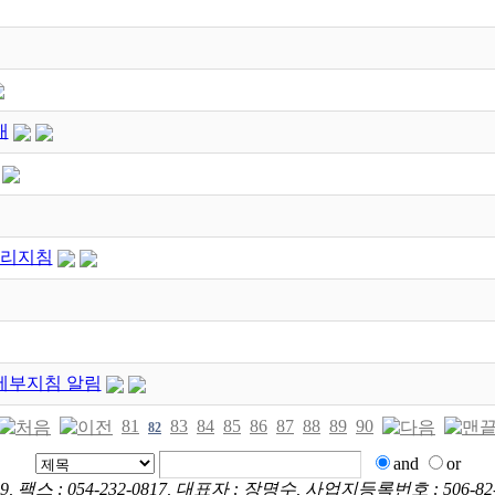
내
관리지침
세부지침 알림
81
83
84
85
86
87
88
89
90
82
and
or
9, 팩스 : 054-232-0817, 대표자 : 장명수, 사업지등록번호 : 506-82-