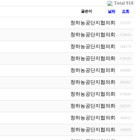
Total 918
글쓴이
날짜
조회
청하농공단지협의회
06-25
212537
청하농공단지협의회
11-10
254043
청하농공단지협의회
05-20
260173
청하농공단지협의회
03-02
278183
청하농공단지협의회
02-27
294982
청하농공단지협의회
02-23
282867
청하농공단지협의회
06-14
276636
청하농공단지협의회
04-23
282537
청하농공단지협의회
03-26
284021
청하농공단지협의회
11-30
336003