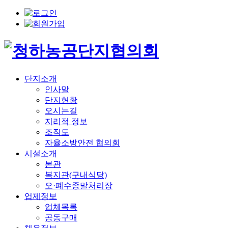
단지소개
인사말
단지현황
오시는길
지리적 정보
조직도
자율소방안전 협의회
시설소개
본관
복지관(구내식당)
오·폐수종말처리장
업제정보
업체목록
공동구매